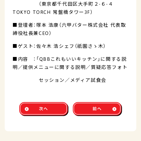
（東京都千代田区大手町２-６-４
TOKYO TORCH 常盤橋タワー3F）
■登壇者：塚本 浩康（六甲バター株式会社 代表取
締役社長兼CEO）
■ゲスト：佐々木 浩シェフ（祇園さゝ木）
■内容 ：「QBBこれもいいキッチン」に関する説
明／提供メニューに関する説明／質疑応答フォト
セッション／メディア試食会