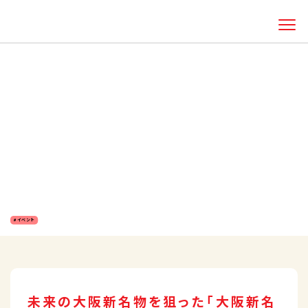
HOME
知る・体験する
QBBのおいしい話
QBBベビーチーズの六甲バターが大阪・関西
万博に「QBB これもいいキッチン」を出店。 食の持続性・多様性に配慮した「QBB これもいい
キッチン」の試食会を開催！
QBBベビーチーズの六甲バターが大阪・関
西万博に「QBB これもいいキッチン」を出
店。 食の持続性・多様性に配慮した「QBB
これもいいキッチン」の試食会を開催！
2025.02.13
イベント
未来の大阪新名物を狙った「大阪新名