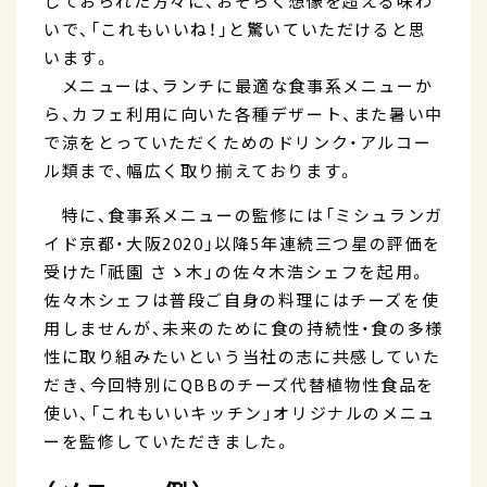
じておられた方々に、おそらく想像を超える味わ
いで、「これもいいね！」と驚いていただけると思
います。
メニューは、ランチに最適な食事系メニューか
ら、カフェ利用に向いた各種デザート、また暑い中
で涼をとっていただくためのドリンク・アルコー
ル類まで、幅広く取り揃えております。
特に、食事系メニューの監修には「ミシュランガ
イド京都・大阪2020」以降5年連続三つ星の評価を
受けた「祇園 さゝ木」の佐々木浩シェフを起用。
佐々木シェフは普段ご自身の料理にはチーズを使
用しませんが、未来のために食の持続性・食の多様
性に取り組みたいという当社の志に共感していた
だき、今回特別にQBBのチーズ代替植物性食品を
使い、「これもいいキッチン」オリジナルのメニュ
ーを監修していただきました。