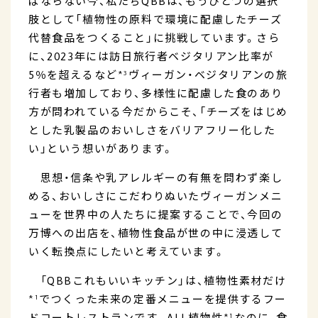
ばならない今、私たちQBBは、もうひとつの選択
肢として「植物性の原料で環境に配慮したチーズ
代替食品をつくること」に挑戦しています。さら
に、2023年には訪日旅行者ベジタリアン比率が
5％を超えるなど*³ヴィーガン・ベジタリアンの旅
行者も増加しており、多様性に配慮した食のあり
方が問われている今だからこそ、「チーズをはじめ
とした乳製品のおいしさをバリアフリー化した
い」という想いがあります。
思想・信条や乳アレルギーの有無を問わず楽し
める、おいしさにこだわりぬいたヴィーガンメニ
ューを世界中の人たちに提案することで、今回の
万博への出店を、植物性食品が世の中に浸透して
いく転換点にしたいと考えています。
「QBBこれもいいキッチン」は、植物性素材だけ
*¹でつくった未来の定番メニューを提供するフー
ドコートレストランです。ALL植物性*¹なのに、食