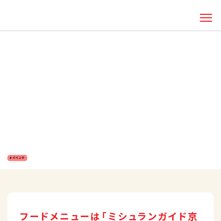
HOME
知る・体験する
QBBのおいしい話
QBBベビーチーズの六甲バター、大阪・関西万
博に「QBBこれもいいキッチン」出店決定！大阪ヘルスケアパビリオンでオールヴィーガンのチ
ーズ代替食レストランを開設
QBBベビーチーズの六甲バター、大阪・関西
万博に「QBBこれもいいキッチン」出店決
定！大阪ヘルスケアパビリオンでオールヴィ
ーガンのチーズ代替食レストランを開設
2024.10.11
イベント
フードメニューは「ミシュランガイド京