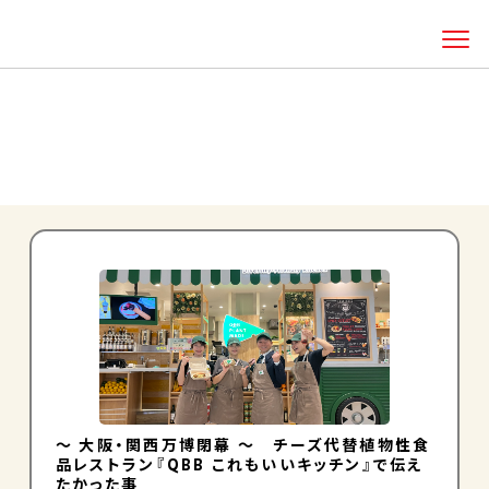
HOME
知る・体験する
QBBのおいしい話
「万博」の検索結果
「万博」の検索結果
～ 大阪・関西万博閉幕 ～ チーズ代替植物性食
品レストラン『QBB これもいいキッチン』で伝え
たかった事